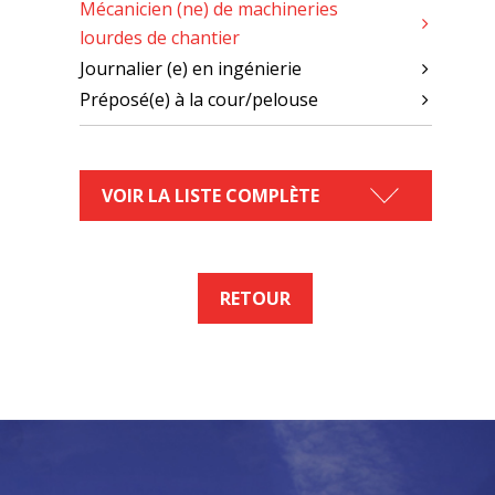
Mécanicien (ne) de machineries
lourdes de chantier
Journalier (e) en ingénierie
Préposé(e) à la cour/pelouse
VOIR LA LISTE COMPLÈTE
RETOUR