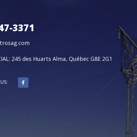
47-3371
ctrosag.com
IAL:
245 des Huarts Alma, Québec G8E 2G1
OUS: