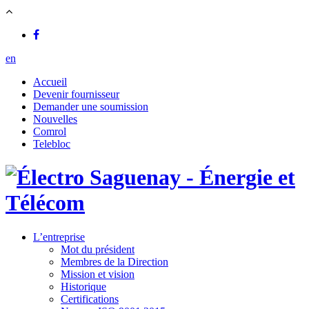
en
Accueil
Devenir fournisseur
Demander une soumission
Nouvelles
Comrol
Telebloc
L’entreprise
Mot du président
Membres de la Direction
Mission et vision
Historique
Certifications