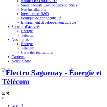
Normes ISO 9001:2015
Santé Sécurité Environnement (SSE)
Nos installations
Ingénierie et R&D
Politique de confidentialité
Engagement développement durable
Secteurs d’activités
Énergie
Télécom
Nos projets
Énergie
Télécom
Carte des réalisations
Carrières
Nous joindre
en
Accueil