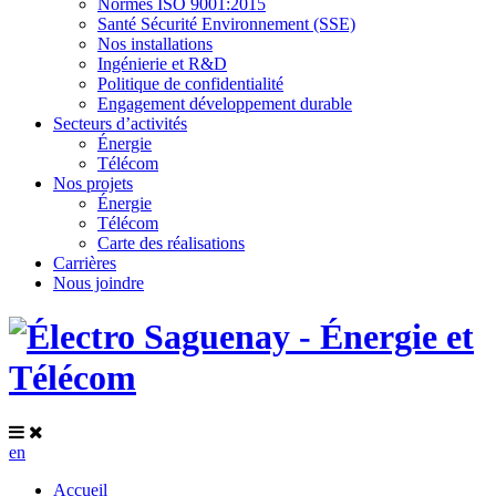
Normes ISO 9001:2015
Santé Sécurité Environnement (SSE)
Nos installations
Ingénierie et R&D
Politique de confidentialité
Engagement développement durable
Secteurs d’activités
Énergie
Télécom
Nos projets
Énergie
Télécom
Carte des réalisations
Carrières
Nous joindre
en
Accueil