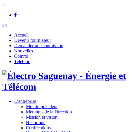
en
Accueil
Devenir fournisseur
Demander une soumission
Nouvelles
Comrol
Telebloc
L’entreprise
Mot du président
Membres de la Direction
Mission et vision
Historique
Certifications