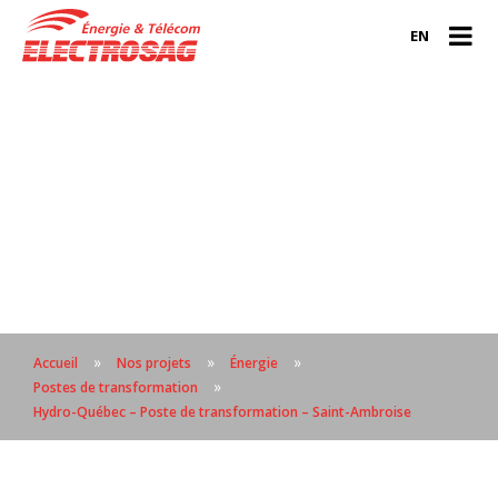
EN
»
»
»
Accueil
Nos projets
Énergie
»
Postes de transformation
Hydro-Québec – Poste de transformation – Saint-Ambroise