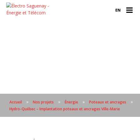
EN
»
»
»
»
Accueil
Nos projets
Énergie
Poteaux et ancrages
Hydro-Québec – Implantation poteaux et ancrages Ville-Marie