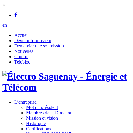
en
Accueil
Devenir fournisseur
Demander une soumission
Nouvelles
Comrol
Telebloc
L’entreprise
Mot du président
Membres de la Direction
Mission et vision
Historique
Certifications