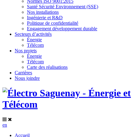
Normes ISO 9001:2015
Santé Sécurité Environnement (SSE)
Nos installations
Ingénierie et R&D
Politique de confidentialité
Engagement développement durable
Secteurs d’activités
Énergie
Télécom
Nos projets
Énergie
Télécom
Carte des réalisations
Carrières
Nous joindre
en
Accueil