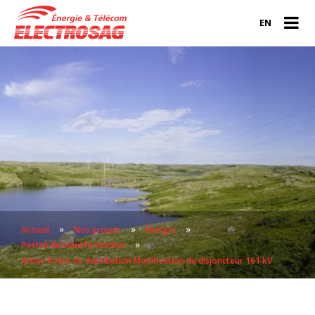
EN
»
»
»
Accueil
Nos projets
Énergie
»
Postes de transformation
Arbec-Poste de distribution Modification du disjoncteur 161 kV