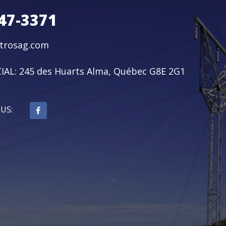
47-3371
ctrosag.com
IAL:
245 des Huarts Alma, Québec G8E 2G1
OUS: