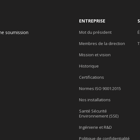
ENTREPRISE
ne soumission
Mot du président
É
Membres de la direction
T
e
Mission et vision
Historique
Certifications
Normes ISO 9001:2015
Nos installations
Santé Sécurité
Environnement (SSE)
Ingénierie et R&D
Politique de confidentialité