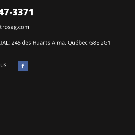
47-3371
ctrosag.com
IAL:
245 des Huarts Alma, Québec G8E 2G1
OUS: