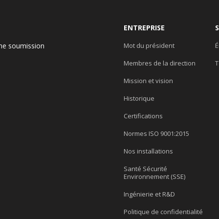
ENTREPRISE
ne soumission
Mot du président
É
Membres de la direction
T
e
Mission et vision
Historique
Certifications
Normes ISO 9001:2015
Nos installations
Santé Sécurité
Environnement (SSE)
Ingénierie et R&D
Politique de confidentialité