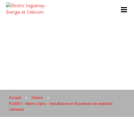
»
»
Accueil
Clients
P23007 – Metro Optic – Installation et fourniture de matériel
caniveau