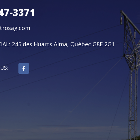
47-3371
ctrosag.com
IAL:
245 des Huarts Alma, Québec G8E 2G1
OUS: