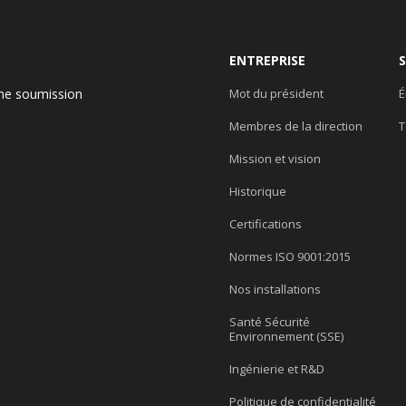
ENTREPRISE
ne soumission
Mot du président
É
Membres de la direction
T
e
Mission et vision
Historique
Certifications
Normes ISO 9001:2015
Nos installations
Santé Sécurité
Environnement (SSE)
Ingénierie et R&D
Politique de confidentialité