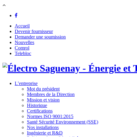
Accueil
Devenir fournisseur
Demander une soumission
Nouvelles
Comrol
Telebloc
L’entreprise
Mot du président
Membres de la Direction
Mission et vision
Historique
Certifications
Normes ISO 9001:2015
Santé Sécurité Environnement (SSE)
Nos installations
Ingénierie et R&D