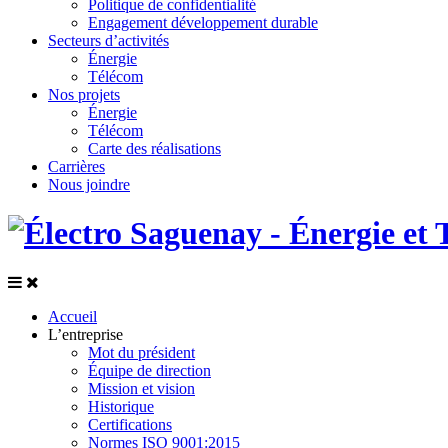
Politique de confidentialité
Engagement développement durable
Secteurs d’activités
Énergie
Télécom
Nos projets
Énergie
Télécom
Carte des réalisations
Carrières
Nous joindre
Accueil
L’entreprise
Mot du président
Équipe de direction
Mission et vision
Historique
Certifications
Normes ISO 9001:2015